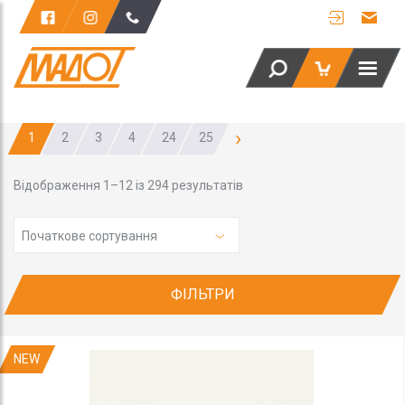
›
1
2
3
4
24
25
Відображення 1–12 із 294 результатів
Початкове сортування
ФІЛЬТРИ
NEW