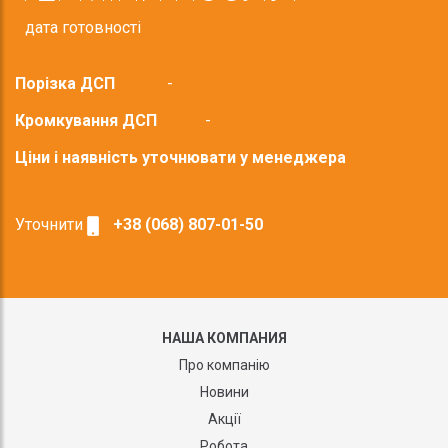
дата готовності
Порізка ДСП
-
Кромкування ДСП
-
Ціни і наявність уточнювати у менеджера
Уточнити
+38 (068) 807-01-50
НАША КОМПАНИЯ
Про компанію
Новини
Акції
Робота