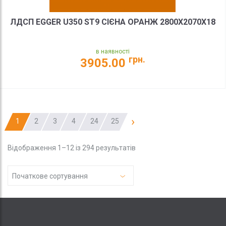
ЛДСП EGGER U350 ST9 СІЄНА ОРАНЖ 2800X2070X18
в наявності
грн.
3905.00
›
1
2
3
4
24
25
Відображення 1–12 із 294 результатів
Початкове сортування