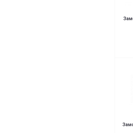
Зам
Замо