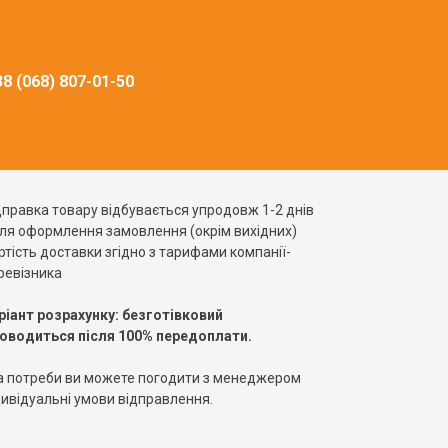
8 (068) 807-01-50
дправка товару відбувається упродовж 1-2 днів
сля оформлення замовлення (окрім вихідних)
ртість доставки згідно з тарифами компанії-
ревізника
ріант розрахунку: безготівковий
оводиться після 100% передоплати.
а потреби ви можете погодити з менеджером
дивідуальні умови відправлення.