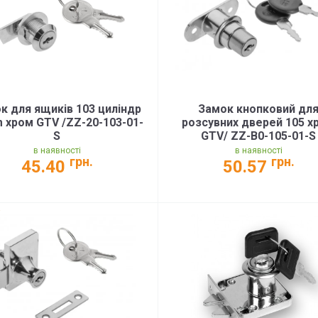
к для ящиків 103 циліндр
Замок кнопковий дл
 хром GTV /ZZ-20-103-01-
розсувних дверей 105 х
S
GTV/ ZZ-B0-105-01-S
в наявності
в наявності
грн.
грн.
45.40
50.57