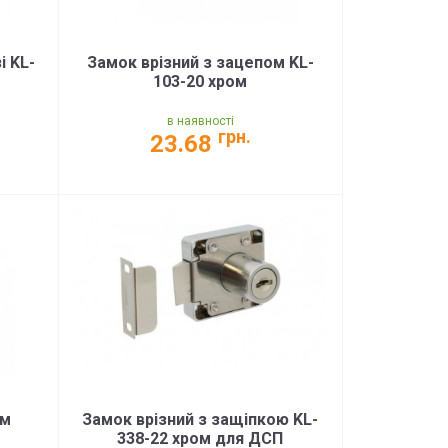
і KL-
Замок врізний з зацепом KL-
103-20 хром
в наявності
грн.
23.68
ом
Замок врізний з защіпкою KL-
338-22 хром для ДСП