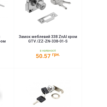
я
Замок меблевий 338 ZnAl хром
ром
GTV /ZZ-ZN-338-01-S
в наявності
грн.
50.57