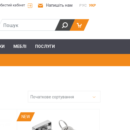
Напишіть нам
РУС
УКР
бистий кабінет
КИ
МЕБЛІ
ПОСЛУГИ
Початкове сортування
NEW