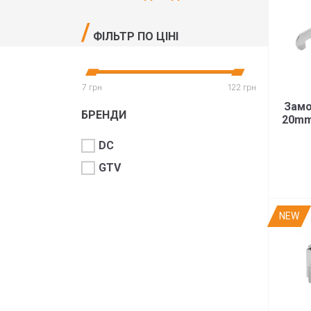
ФІЛЬТР ПО ЦІНІ
7 грн
122 грн
Замо
БРЕНДИ
20mm
DC
GTV
NEW