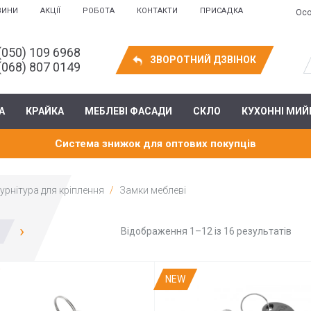
ВИНИ
АКЦІЇ
РОБОТА
КОНТАКТИ
ПРИСАДКА
Осо
(050) 109 6968
ЗВОРОТНИЙ ДЗВІНОК
(068) 807 0149
А
КРАЙКА
МЕБЛЕВІ ФАСАДИ
СКЛО
КУХОННІ МИЙ
Система знижок для оптових покупців
урнітура для кріплення
Замки меблеві
›
Відображення 1–12 із 16 результатів
NEW