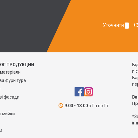
Уточнити
+3
ЛОГ ПРОДУКЦИИ
Ві
пі
 матеріали
Ва
а фурнітура
пе
а
ві фасади
Ва
Пр
9:00 - 18:00
з Пн по Пт
і мийки
*З
ін
и