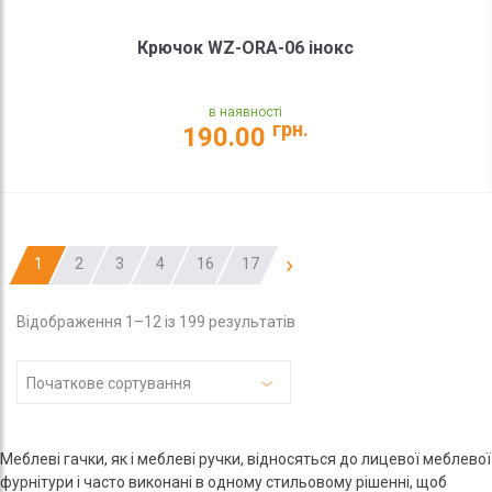
Крючок WZ-ORA-06 інокс
в наявності
грн.
190.00
›
1
2
3
4
16
17
Відображення 1–12 із 199 результатів
Початкове сортування
Меблеві гачки, як і меблеві ручки, відносяться до лицевої меблевої
фурнітури і часто виконані в одному стильовому рішенні, щоб