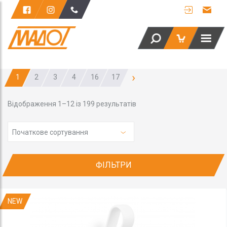
›
1
2
3
4
16
17
Відображення 1–12 із 199 результатів
Початкове сортування
ФІЛЬТРИ
NEW