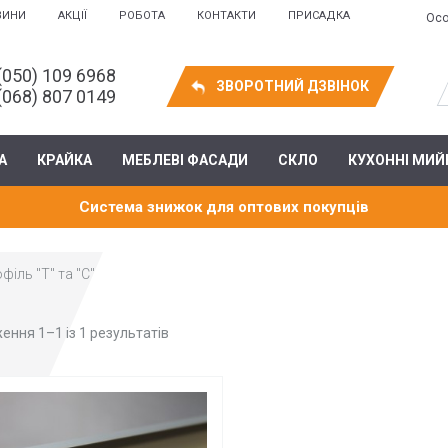
ВИНИ
АКЦІЇ
РОБОТА
КОНТАКТИ
ПРИСАДКА
Осо
(050) 109 6968
ЗВОРОТНИЙ ДЗВІНОК
(068) 807 0149
А
КРАЙКА
МЕБЛЕВІ ФАСАДИ
СКЛО
КУХОННІ МИЙ
Система знижок для оптових покупців
іль "Т" та "C"
ення 1–1 із 1 результатів