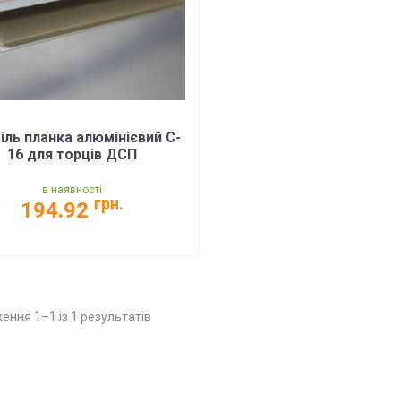
іль планка алюмінієвий C-
16 для торців ДСП
в наявності
грн.
194.92
ення 1–1 із 1 результатів