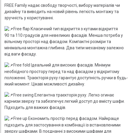
FREE Family надає свободу творчості, вибору матеріалів чи
дизайну та виводить на новий рівень легкість монтажу та
зручність у користуванні.
Free flap Класичний тип відкриття з кутами відкриття
90 та 110 градусів для невеликих фасадів. Менша потреба у
вільному просторі над фасадом. Компактні розміри та
мінімальна монтажна глибина. Два типи механізму залежно
від ваги фасаду.
Free fold Ідеальний для високих фасадів. Мінімум
необхідного простору перед та над фасадом у відкритому
положенні. Траєкторія руху гарантує доступність ручки в будь-
який момент. Цікаві можливості дизайну.
Free swing Елегантна траєкторія руху. Легко огинає
карнизи зверху та забезпечує легкий доступ до вмісту шафи.
Підходить для важких фасадів.
Free up Економить простір перед фасадом. Найкраще
підходить для застосування в комбінації із встановленими
зверху шафками. В поєднанні з високими шафами для