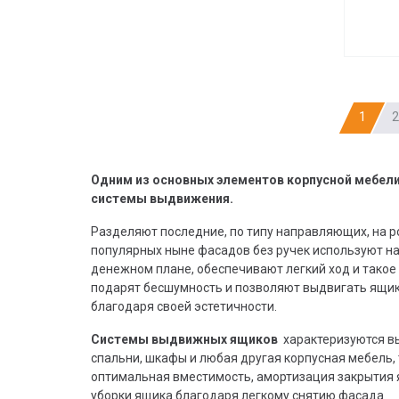
1
2
Одним из основных элементов корпусной мебел
системы выдвижения.
Разделяют последние, по типу направляющих, на р
популярных ныне фасадов без ручек используют н
денежном плане, обеспечивают легкий ход и такое
подарят бесшумность и позволяют выдвигать ящик
благодаря своей эстетичности.
Системы выдвижных ящиков
характеризуются вы
спальни, шкафы и любая другая корпусная мебе
оптимальная вместимость, амортизация закрытия 
уборки ящика благодаря легкому снятию фасада