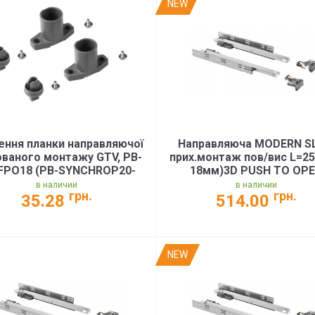
NEW
ення планки направляючої
Направляюча MODERN S
ованого монтажу GTV, PB-
прих.монтаж пов/вис L=25
FPO18 (PB-SYNCHROP20-
18мм)3D PUSH TO OP
PRO-MOC)
35кг(PB-3D0FPO18-250-
в наличии
в наличии
грн.
грн.
35.28
514.00
NEW