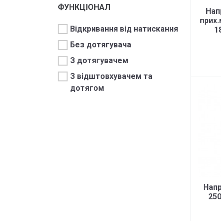
ФУНКЦІОНАЛ
Нап
прих.
Відкривання від натискання
1
35к
Без дотягувача
З дотягувачем
З відштовхувачем та
дотягом
Нап
25