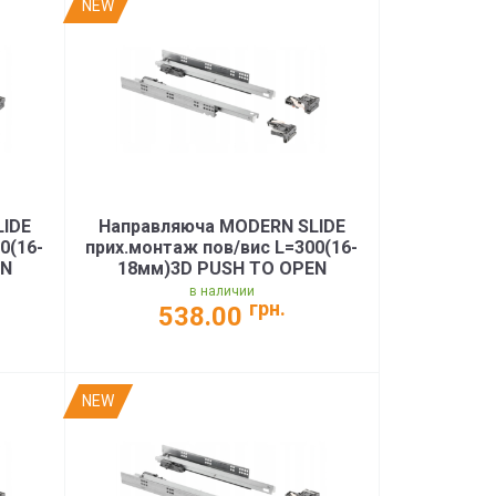
NEW
LIDE
Направляюча MODERN SLIDE
0(16-
прих.монтаж пов/вис L=300(16-
EN
18мм)3D PUSH TO OPEN
PRO)
35кг(PB-3D0FPO18-300-PRO)
в наличии
грн.
538.00
NEW