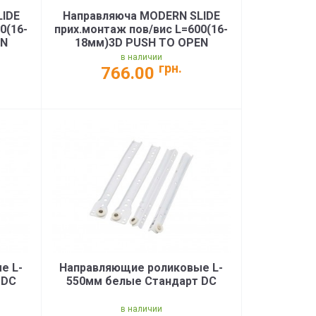
LIDE
Направляюча MODERN SLIDE
0(16-
прих.монтаж пов/вис L=600(16-
EN
18мм)3D PUSH TO OPEN
PRO)
35кг(PB-3D0FPO18-600-PRO)
в наличии
грн.
766.00
е L-
Направляющие роликовые L-
 DC
550мм белые Стандарт DC
в наличии