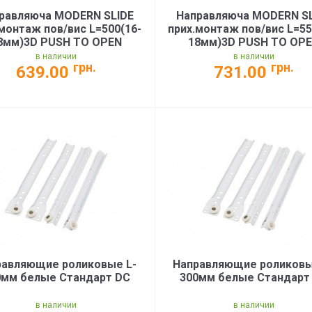
равляюча MODERN SLIDE
Направляюча MODERN S
монтаж пов/вис L=500(16-
прих.монтаж пов/вис L=55
8мм)3D PUSH TO OPEN
18мм)3D PUSH TO OP
г(PB-3D0FPO18-500-PRO)
35кг(PB-3D0FPO18-550-
в наличии
в наличии
грн.
грн.
639.00
731.00
равляющие роликовые L-
Направляющие роликовы
0мм белые Стандарт DC
300мм белые Стандарт
в наличии
в наличии