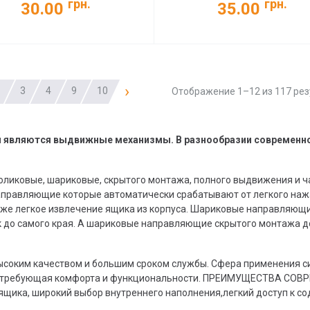
грн.
грн.
30.00
35.00
›
3
4
9
10
Отображение 1–12 из 117 ре
и являются выдвижные механизмы. В разнообразии современн
оликовые, шариковые, скрытого монтажа, полного выдвижения и ч
аправляющие которые автоматически срабатывают от легкого наж
 же легкое извлечение ящика из корпуса. Шариковые направляющи
 до самого края. А шариковые направляющие скрытого монтажа д
соким качеством и большим сроком службы. Сфера применения сис
ль, требующая комфорта и функциональности. ПРЕИМУЩЕСТВА С
ящика, широкий выбор внутреннего наполнения,легкий доступ к с