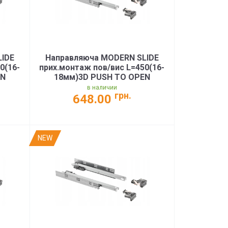
LIDE
Направляюча MODERN SLIDE
0(16-
прих.монтаж пов/вис L=450(16-
EN
18мм)3D PUSH TO OPEN
PRO)
35кг(PB-3D0FPO18-450-PRO)
в наличии
грн.
648.00
NEW