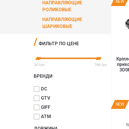
NEW
НАПРАВЛЯЮЩИЕ
РОЛИКОВЫЕ
НАПРАВЛЯЮЩИЕ
ШАРИКОВЫЕ
ФИЛЬТР ПО ЦЕНЕ
Кріпл
прих
30 грн
766 грн
3D0
БРЕНДИ
DC
GTV
NEW
GIFF
ATM
ДОВЖИНА