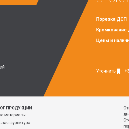
Порезка ДСП
Кромкование
Цены и налич
ей
Уточнить
+3
ЛОГ ПРОДУКЦИИ
От
дн
ые материалы
Ст
ьная фурнитура
пе