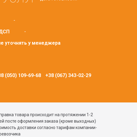
-
 ДСП
-
ие уточнять у менеджера
8 (050) 109-69-68
+38 (067) 343-02-29
правка товара происходит на протяжении 1-2
ей посте оформления заказа (кроме выходных)
оимость доставки согласно тарифам компании-
ревозчика