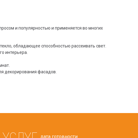
просом и популярностью и применяется во многих
стекло, обладающее способностью рассеивать свет.
го интерьера.
мнат.
ля декорирования фасадов.
 УСЛУГ
дата готовности