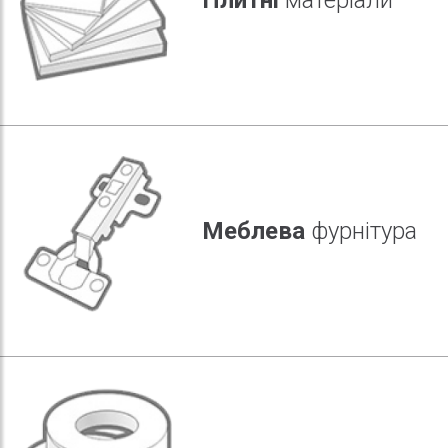
Меблева
фурнітура